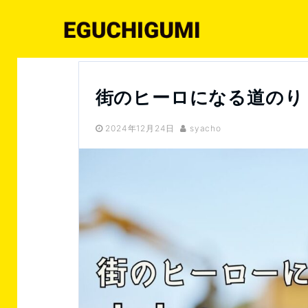
江口組|石川県小松市|土木工事の施工・建設業
江口
街のヒーロになる道のり
2024年12月24日
syacho