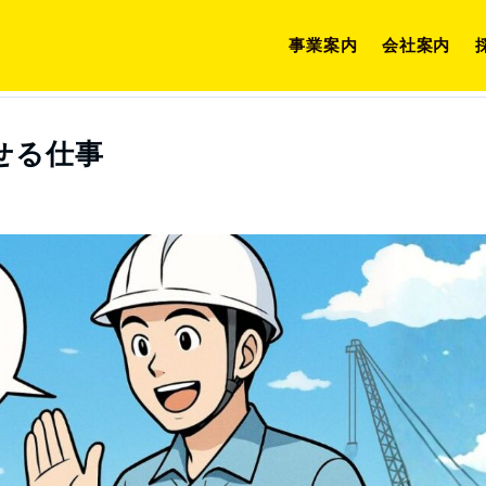
事業案内
会社案内
充ブログ
江口グループ
“自分以外の誰か”を喜ばせる仕事
せる仕事