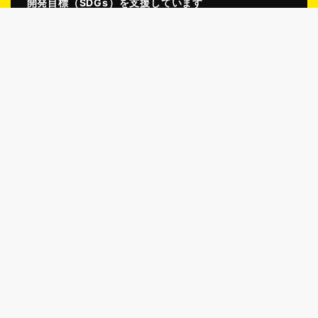
開発目標（SDGs）を支援しています
ホーム
事業案内
会社案内
採用情報
施工事例
採用メッセージ
先輩紹介
募集要項
施工事例
江口通信わくわく倶楽部
江口充BLOG
スタッフブログ
現場ブログ
問い合わせ
グループサイト
えぐちの家
えぐちの庭
北陸ドライアイス洗浄センター