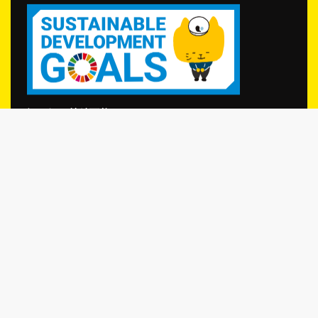
江口組は持続可能な
開発目標（SDGs）を支援しています
ホーム
事業案内
会社案内
採用情報
施工事例
採用メッセージ
先輩紹介
募集要項
施工事例
江口通信わくわく倶楽部
江口充BLOG
スタッフブログ
現場ブログ
問い合わせ
グループサイト
えぐちの家
えぐちの庭
北陸ドライアイス洗浄センター