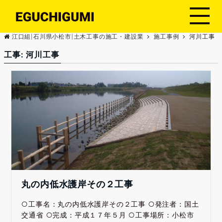
江口組|石川県小松市|土木工事の施工・建設業
施工事例
河川工事
工事:
河川工事
丸の内低水護岸その２工事
○工事名：丸の内低水護岸その２工事 ○発注者：国土
交通省 ○完成：平成１７年５月 ○工事場所：小松市